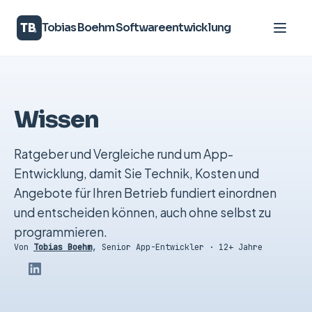
TB
Tobias Boehm Softwareentwicklung
Leistungen
Wissen
Über mich
Wissen
Ratgeber und Vergleiche rund um App-
Entwicklung, damit Sie Technik, Kosten und
Kontakt
Angebote für Ihren Betrieb fundiert einordnen
und entscheiden können, auch ohne selbst zu
programmieren.
DE
|
EN
Von
Tobias Boehm
,
Senior App-Entwickler · 12+ Jahre