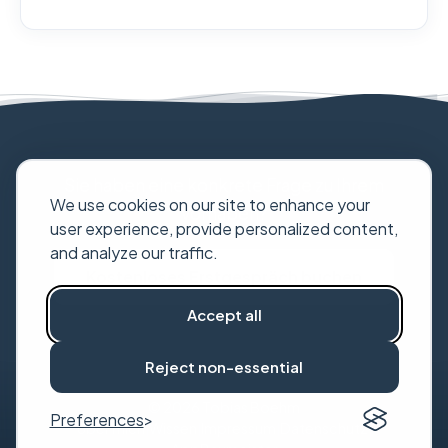
Sie haben eine konkrete Frage zu Ihrem
We use cookies on our site to enhance your
Vorhaben?
user experience, provide personalized content,
and analyze our traffic.
Kostenloses Erstgespräch buchen
Accept all
Reject non-essential
© 2026 Tobias Boehm
Preferences
Über mich
Wissen
Impressum
Datenschutz
|
|
|
|