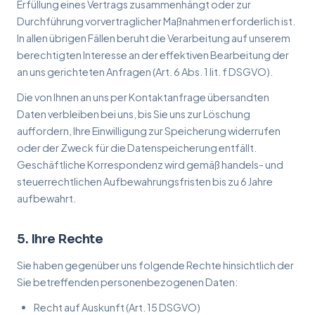
Erfüllung eines Vertrags zusammenhängt oder zur
Durchführung vorvertraglicher Maßnahmen erforderlich ist.
In allen übrigen Fällen beruht die Verarbeitung auf unserem
berechtigten Interesse an der effektiven Bearbeitung der
an uns gerichteten Anfragen (Art. 6 Abs. 1 lit. f DSGVO).
Die von Ihnen an uns per Kontaktanfrage übersandten
Daten verbleiben bei uns, bis Sie uns zur Löschung
auffordern, Ihre Einwilligung zur Speicherung widerrufen
oder der Zweck für die Datenspeicherung entfällt.
Geschäftliche Korrespondenz wird gemäß handels- und
steuerrechtlichen Aufbewahrungsfristen bis zu 6 Jahre
aufbewahrt.
5. Ihre Rechte
Sie haben gegenüber uns folgende Rechte hinsichtlich der
Sie betreffenden personenbezogenen Daten:
Recht auf Auskunft (Art. 15 DSGVO)