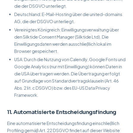
die der DSGVO unterliegt.
Deutschland: E-Mail-Hosting über die united-domains
AG, die der DSGVO unterliegt.
Vereinigtes Königreich: Einwilligungsverwaltung über
den Silktide Consent Manager (Silktide Ltd). Die
Einwilligungsdaten werden ausschließlich lokal im
Browser gespeichert.
USA: Durch die Nutzung von Calendly, Google Fonts und
Google Analytics (nur mit Einwilligung) können Daten in
die USA übertragen werden. Die Übertragung erfolgt
auf Grundlage von Standardvertragsklauseln (Art. 46
Abs. 2 lit. c DSGVO) bzw. des EU-US Data Privacy
Framework.
11. Automatisierte Entscheidungsfindung
Eine automatisierte Entscheidungsfindung einschließlich
Profiling gemäß Art. 22 DSGVO findet auf dieser Website