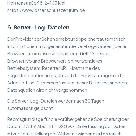
Holstenstraße 98, 24103 Kiel
https://www.datenschutzzentrum.de
6. Server-Log-Dateien
Der Provider der Seiten erhebt und speichert automatisch
Informationen in so genannten Server-Log-Dateien, die Ihr
Browser automatisch an uns übermittelt. Dies sind:
Browsertyp und Browserversion, verwendetes
Betriebssystem, Referrer URL, Hostname des
zugreifenden Rechners, Uhrzeit der Serveranfrage und IP-
Adresse. Eine Zusammenführung dieser Daten mit anderen
Datenquellen wird nicht vorgenommen.
Die Server-Log-Dateien werden nach 30 Tagen
automatisch gelöscht.
Rechtsgrundlage für die vorübergehende Speicherung der
Daten ist Art. 6 Abs. 1 lit. f DSGVO. Die Erfassung der Daten
ist zur Bereitstellung der Website zwingend erforderlich.