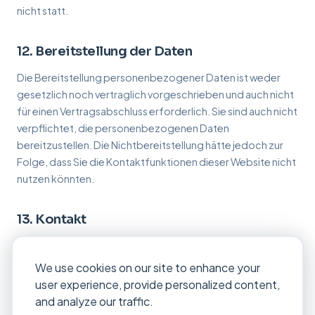
nicht statt.
12. Bereitstellung der Daten
Die Bereitstellung personenbezogener Daten ist weder
gesetzlich noch vertraglich vorgeschrieben und auch nicht
für einen Vertragsabschluss erforderlich. Sie sind auch nicht
verpflichtet, die personenbezogenen Daten
bereitzustellen. Die Nichtbereitstellung hätte jedoch zur
Folge, dass Sie die Kontaktfunktionen dieser Website nicht
nutzen könnten.
13. Kontakt
Bei Fragen zum Datenschutz können Sie sich jederzeit an
uns wenden:
We use cookies on our site to enhance your
user experience, provide personalized content,
E-Mail: contact@toboehm.de
and analyze our traffic.
Telefon: +49 162 1565538