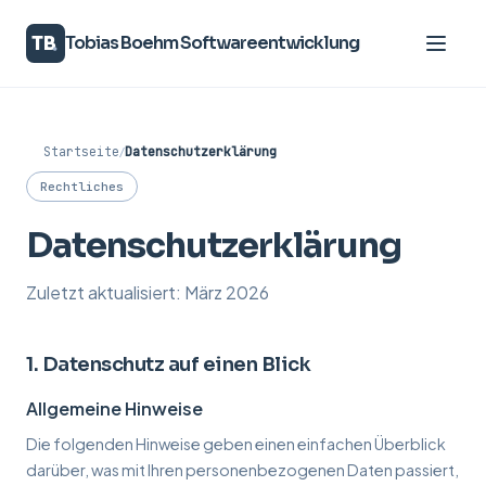
TB
Tobias Boehm Softwareentwicklung
Leistungen
Startseite
/
Datenschutzerklärung
Über mich
Rechtliches
Datenschutzerklärung
Wissen
Zuletzt aktualisiert: März 2026
Kontakt
1. Datenschutz auf einen Blick
DE
|
EN
Allgemeine Hinweise
Die folgenden Hinweise geben einen einfachen Überblick
darüber, was mit Ihren personenbezogenen Daten passiert,