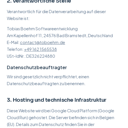
2. Verantwortliche Stelle
Verantwortlich für die Datenverarbeitung auf dieser
Website ist:
Tobias Boehm Softwareentwicklung
Am Kapellenhof 11, 24576 Bad Bramstedt, Deutschland
E-Mail:
contact@toboehm.de
Telefon:
+49 162 1565538
USt-IdNr.: DE326224880
Datenschutzbeauftragter
Wir sind gesetzlich nicht verpflichtet, einen
Datenschutzbeauftragten zu benennen.
3. Hosting und technische Infrastruktur
Diese Website wird bei Google Cloud Platform (Google
Cloud Run) gehostet. Die Server befinden sich in Belgien
(EU). Details zum Datenschutz finden Sie in der